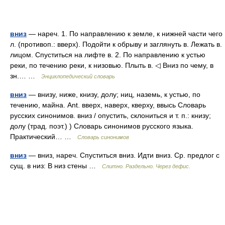
вниз
— нареч. 1. По направлению к земле, к нижней части чего
л. (противоп.: вверх). Подойти к обрыву и заглянуть в. Лежать в.
лицом. Спуститься на лифте в. 2. По направлению к устью
реки, по течению реки, к низовью. Плыть в. ◁ Вниз по чему, в
зн.… …
Энциклопедический словарь
вниз
— внизу, ниже, книзу, долу; ниц, наземь, к устью, по
течению, майна. Ant. вверх, наверх, кверху, ввысь Словарь
русских синонимов. вниз / опустить, склониться и т. п.: книзу;
долу (трад. поэт.) ) Словарь синонимов русского языка.
Практический… …
Словарь синонимов
вниз
— вниз, нареч. Спуститься вниз. Идти вниз. Ср. предлог с
сущ. в низ: В низ стены …
Слитно. Раздельно. Через дефис.