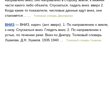
направлено вниз, оно направлено в сторону земли, к нижней
части какого либо объекта. Спускаться, падать вниз. вверх 2.
Когда какие то показатели, числовые данные идут вниз, они
становятся… …
Толковый словарь Дмитриева
ВНИЗ
— ВНИЗ, нареч. (ант. вверх). 1. По направлению к земле,
к низу. Спускаться вниз. Глядеть вниз. 2. По направлению к
устью, по течению реки. Вниз по Днепру. Толковый словарь
Ушакова. Д.Н. Ушаков. 1935 1940 …
Толковый словарь Ушакова