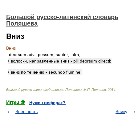
Большой русско-латинский словарь
Поляшева
Вниз
Вниз
- deorsum adv.: pessum; subter; infra;
• волоски, направленные вниз - pili deorsum directi;
• вниз по течению - secundo flumine.
Большой русско-латинский словарь Поляшева
.
М.П. Поляшев
.
2014
.
Игры ⚽
Нужен реферат?
Внешность
Внизу